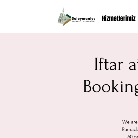
Hizmetlerimiz
Iftar
Booking
We are
Ramada
60 br