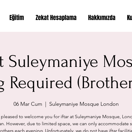
Eğitim
Zekat Hesaplama
Hakkımızda
K
 at Suleymaniye Mo
 Required (Brothe
06 Mar Cum
  |  
Suleymaniye Mosque London
 pleased to welcome you for iftar at Suleymaniye Mosque, Lond
n. However, due to limited space, we can only accommodate se
others each evening. Unfortunately, we do not have iftar faciliti