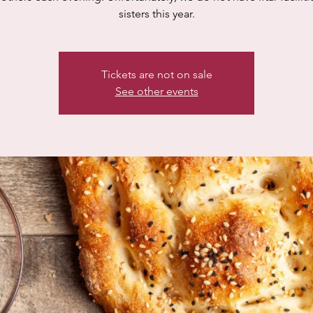
sisters this year.
Tickets are not on sale
See other events