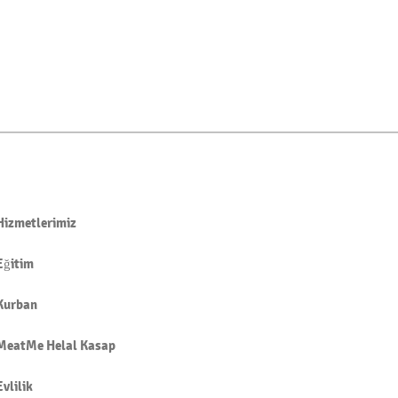
Hizmetlerimiz
Eğitim
Kurban
MeatMe Helal Kasap
Evlilik