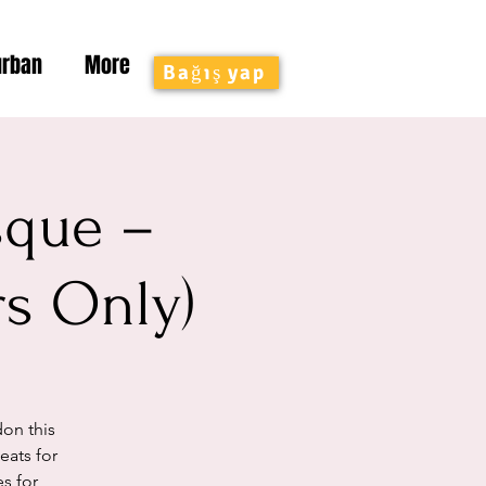
urban
More
Bağış yap
sque –
rs Only)
on this
ats for
es for