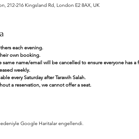
, 212-216 Kingsland Rd, London E2 8AX, UK
da
thers each evening.
heir own booking.
he same name/email will be cancelled to ensure everyone has a 
leased weekly.
lable every Saturday after Tarawih Salah.
hout a reservation, we cannot offer a seat.
z nedeniyle Google Haritalar engellendi.