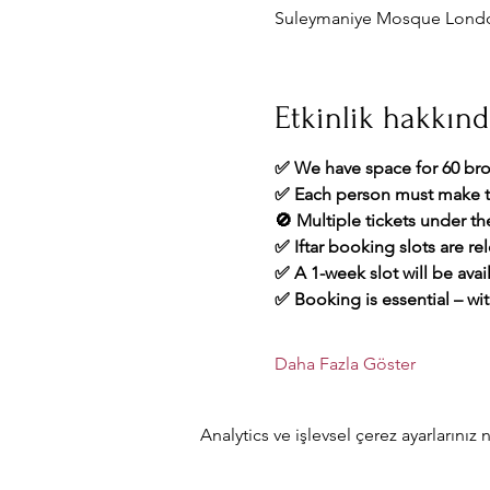
Suleymaniye Mosque London
Etkinlik hakkın
✅ We have space for 60 bro
✅ Each person must make t
🚫 Multiple tickets under t
✅ Iftar booking slots are re
✅ A 1-week slot will be avai
✅ Booking is essential – wit
Daha Fazla Göster
Analytics ve işlevsel çerez ayarlarını