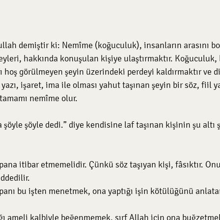
lah demiştir ki: Nemîme (koğuculuk), insanların arasını bo
eyleri, hakkında konuşulan kişiye ulaştırmaktır. Koğuculuk, bi
 hoş görülmeyen şeyin üzerindeki perdeyi kaldırmaktır ve d
azı, işaret, ima ile olması yahut taşınan şeyin bir söz, fiil y
 tamamı nemîme olur.
şöyle şöyle dedi.” diye kendisine laf taşınan kişinin şu altı 
ddedilir.