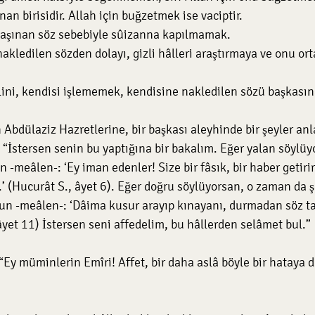
an birisidir. Allah için buğzetmek ise vaciptir.
ne taşınan söz sebebiyle sûizanna kapılmamak.
fiilini, kendisi işlememek, kendisine nakledilen sözü başkas
 Abdülaziz Hazretlerine, bir başkası aleyhinde bir şeyler anla
: “İstersen senin bu yaptığına bir bakalım. Eğer yalan söylüy
-meâlen-: ‘Ey iman edenler! Size bir fâsık, bir haber getirir
’ (Hucurât S., âyet 6). Eğer doğru söylüyorsan, o zaman da ş
n -meâlen-: ‘Dâima kusur arayıp kınayanı, durmadan söz ta
âyet 11) İstersen seni affedelim, bu hâllerden selâmet bul.”
“Ey müminlerin Emîri! Affet, bir daha aslâ böyle bir hataya