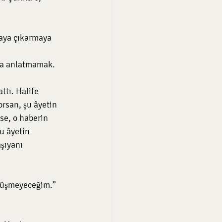
ına anlatmamak.
ttı. Halife 
orsan, şu âyetin 
se, o haberin 
u âyetin 
şıyanı 
 düşmeyeceğim.” 