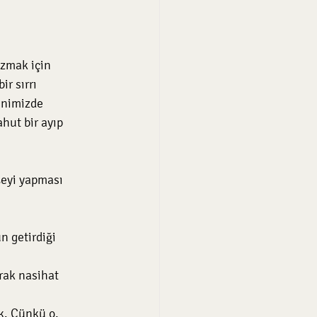
zmak için 
r sırrı 
inimizde 
ahut bir ayıp 
şeyi yapması 