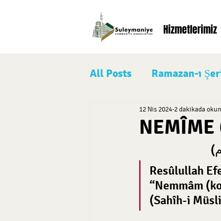
Hizmetlerimiz
All Posts
Ramazan-ı Şer
12 Nis 2024
2 dakikada oku
Peygamberimiz (s.a.v)
NEMÎME 
‎(م
ŞEVVÂL
Muharrem
Resûlullah Efe
“Nemmâm (koğu
(Sahîh-i Müsl