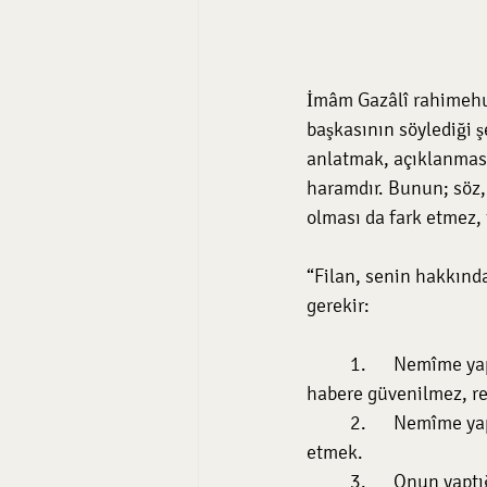
İmâm Gazâlî rahimehul
başkasının söylediği ş
anlatmak, açıklanması
haramdır. Bunun; söz, y
olması da fark etmez,
“Filan, senin hakkında 
gerekir:
	1.	Nemîme yapana itibar etmemelidir. Çünkü söz taşıyan kişi, fâsıktır. Onun getirdiği 
habere güvenilmez, re
	2.	Nemîme yapanı bu işten menetmek, ona yaptığı işin kötülüğünü anlatarak nasihat 
etmek.
	3.	Onun yaptığı ameli kalbiyle beğenmemek, sırf Allah için ona buğzetmek. Çünkü o, 