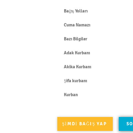
İLMİHÂL ÖĞRENMEK FARZ-I
Bağış Yolları
AYINDIR
Cuma Namazı
Bazı Bilgiler
Adak Kurbanı
Akika Kurbanı
Şifa kurbanı
Kurban
ŞİMDİ BAĞIŞ YAP
SO