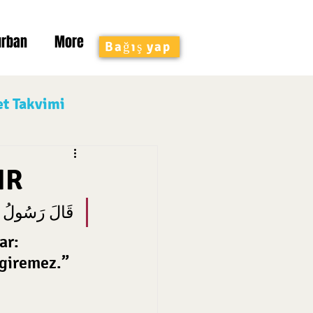
urban
More
Bağış yap
et Takvimi
yramı
Sabani Serif
IR
قَالَ رَسُولُ ال)
ar: 
giremez.” 