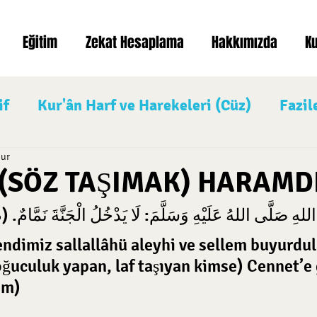
Eğitim
Zekat Hesaplama
Hakkımızda
K
if
Kur'ân Harf ve Harekeleri (Cüz)
Fazil
nur
Nafile İbadetler
Üç Aylar
Kurban Ba
(SÖZ TAŞIMAK) HARAMD
لهِ صَلَّى اللهُ عَلَيْهِ وَسَلَّمَ: لَا يَدْخُلُ الْجَنَّةَ نَمَّامٌ. 
ndimiz sallallâhü aleyhi ve sellem buyurdul
culuk yapan, laf taşıyan kimse) Cennet’e 
im)