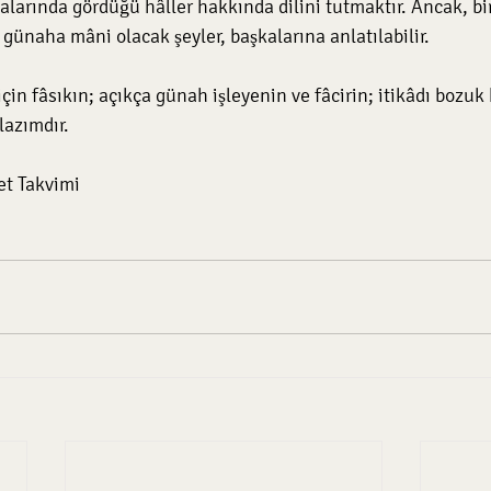
larında gördüğü hâller hakkında dilini tutmaktır. Ancak, b
 günaha mâni olacak şeyler, başkalarına anlatılabilir.
çin fâsıkın; açıkça günah işleyenin ve fâcirin; itikâdı bozuk
lazımdır.
t Takvimi 