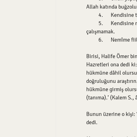
Allah katında buğzolun
	4.	Kendisi
	5.	Kendisine nakledilen sözden dolayı, gizli hâlleri araştırmaya ve onu ortaya çıkarmaya 
çalışmamak.
	6.	Nemîme 
Birisi, Halife Ömer bin
Hazretleri ona dedi ki
hükmüne dâhil olursun 
doğruluğunu araştırın.
hükmüne girmiş olursu
(tanıma).’ (Kalem S., 
Bunun üzerine o kişi: 
dedi.