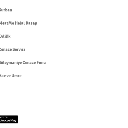
ÜN MÜSLÜMANLARA DUA
Kurban
EK
MeatMe Helal Kasap
Evlilik
Cenaze Servisi
Süleymaniye Cenaze Fonu
Hac ve Umre