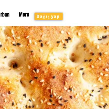
urban
More
Bağış yap