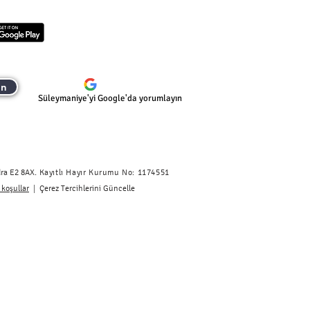
ın
Süleymaniye'yi Google'da yorumlayın
ra E2 8AX.
​
Kayıtlı Hayır Kurumu No: 1174551
|
 koşullar
Çerez Tercihlerini Güncelle