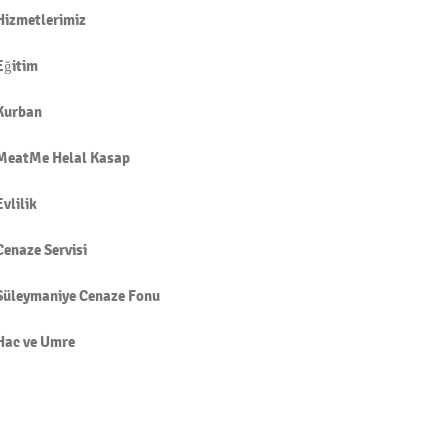
Hizmetlerimiz
Eğitim
Kurban
MeatMe Helal Kasap
Evlilik
Cenaze Servisi
Süleymaniye Cenaze Fonu
Hac ve Umre