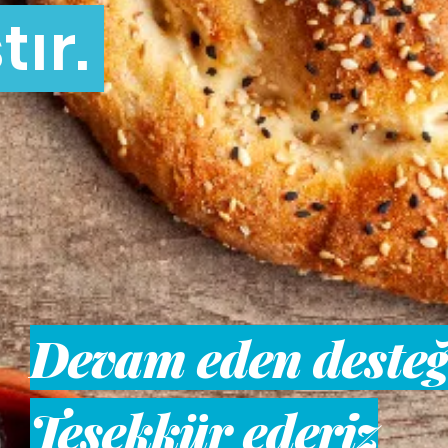
tır.
Devam eden desteği
Teşekkür ederiz